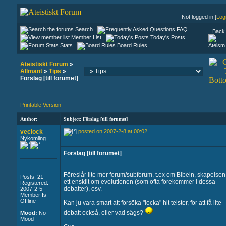
Not logged in [
Log
Search
FAQ
Back 
Member List
Today's Posts
Stats
Board Rules
Ateistiskt Forum
»
Allmänt
»
Tips
»
Förslag [till forumet]
Printable Version
Author:
Subject: Förslag [till forumet]
veclock
posted on 2007-2-8 at 00:02
Nykomling
Förslag [till forumet]
Föreslår lite mer forum/subforum, t.ex om Bibeln, skapelsen
Posts: 21
ett enskilt om evolutionen (som ofta förekommer i dessa
Registered:
debatter), osv.
2007-2-5
Member Is
Offline
Kan ju vara smart att försöka "locka" hit teister, för att få lite
debatt också, eller vad sägs?
Mood:
No
Mood