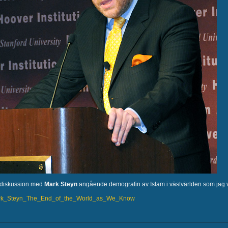
t diskussion med
Mark Steyn
angående demografin av Islam i västvärlden som jag vi
6/Mark_Steyn_The_End_of_the_World_as_We_Know