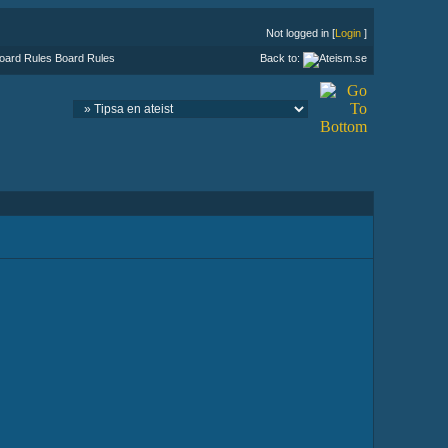
Not logged in [
Login
]
Board Rules
Back to: