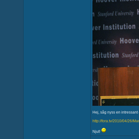
Hej, såg nyss en intressan
http://fora.tv/2010/04/2
Njut!