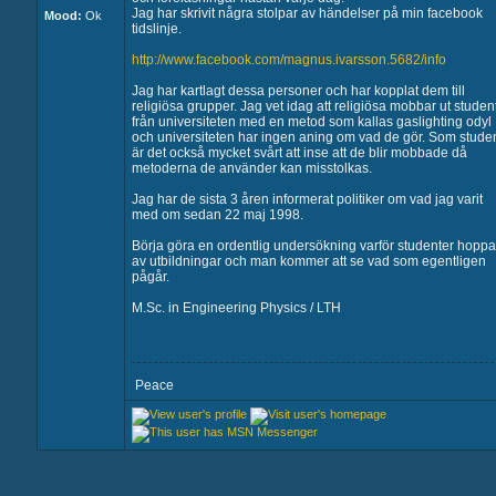
Jag har skrivit några stolpar av händelser på min facebook
Mood:
Ok
tidslinje.
http://www.facebook.com/magnus.ivarsson.5682/info
Jag har kartlagt dessa personer och har kopplat dem till
religiösa grupper. Jag vet idag att religiösa mobbar ut studen
från universiteten med en metod som kallas gaslighting odyl
och universiteten har ingen aning om vad de gör. Som stude
är det också mycket svårt att inse att de blir mobbade då
metoderna de använder kan misstolkas.
Jag har de sista 3 åren informerat politiker om vad jag varit
med om sedan 22 maj 1998.
Börja göra en ordentlig undersökning varför studenter hoppa
av utbildningar och man kommer att se vad som egentligen
pågår.
M.Sc. in Engineering Physics / LTH
Peace