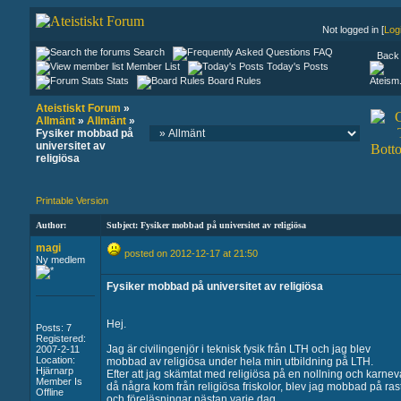
Not logged in [
Log
Search
FAQ
Back 
Member List
Today's Posts
Stats
Board Rules
Ateistiskt Forum
»
Allmänt
»
Allmänt
»
Fysiker mobbad på
universitet av
religiösa
Printable Version
Author:
Subject: Fysiker mobbad på universitet av religiösa
magi
posted on 2012-12-17 at 21:50
Ny medlem
Fysiker mobbad på universitet av religiösa
Hej.
Posts: 7
Registered:
Jag är civilingenjör i teknisk fysik från LTH och jag blev
2007-2-11
Location:
mobbad av religiösa under hela min utbildning på LTH.
Hjärnarp
Efter att jag skämtat med religiösa på en nollning och karneva
Member Is
då några kom från religiösa friskolor, blev jag mobbad på ras
Offline
och föreläsningar nästan varje dag.