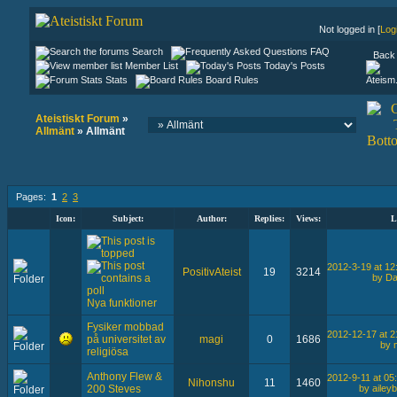
Not logged in [
Log
Search
FAQ
Back 
Member List
Today's Posts
Stats
Board Rules
Ateistiskt Forum
»
Allmänt
» Allmänt
Pages:
1
2
3
Icon:
Subject:
Author:
Replies:
Views:
L
2012-3-19 at 12
PositivAteist
19
3214
by D
Nya funktioner
Fysiker mobbad
2012-12-17 at 2
på universitet av
magi
0
1686
by 
religiösa
Anthony Flew &
2012-9-11 at 05
Nihonshu
11
1460
by ailey
200 Steves