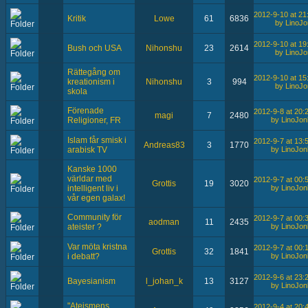
2012-9-10 at 21
Kritik
Lowe
61
6836
by LinoJo
2012-9-10 at 19
Bush och USA
Nihonshu
23
2614
by LinoJo
Rättegång om
2012-9-10 at 15
kreationism i
Nihonshu
3
994
by LinoJo
skola
Förenade
2012-9-8 at 20:
magi
7
2480
by LinoJon
Religioner, FR
Islam får smisk i
2012-9-7 at 13:
Andreas83
3
1770
by LinoJon
arabisk TV
Kanske 1000
världar med
2012-9-7 at 00:
Grottis
19
3020
by LinoJon
intelligent liv i
vår egen galax!
Community för
2012-9-7 at 00:
aodman
11
2435
by LinoJon
ateister ?
Var möta kristna
2012-9-7 at 00:
Grottis
32
1841
by LinoJon
i debatt?
2012-9-6 at 23:
Bayesianism
l_johan_k
13
3127
by LinoJon
"Ateismens
2012-9-4 at 20: