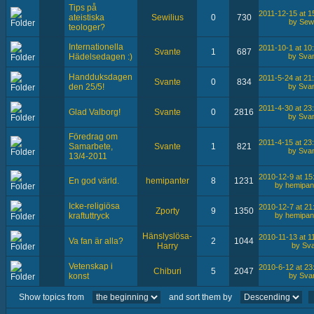
Tips på
2011-12-15 at 1
ateistiska
Sewilius
0
730
by Sewi
teologer?
Internationella
2011-10-1 at 10
Svante
1
687
by Sva
Hädelsedagen :)
Handduksdagen
2011-5-24 at 21
Svante
0
834
by Sva
den 25/5!
2011-4-30 at 23
Glad Valborg!
Svante
0
2816
by Sva
Föredrag om
2011-4-15 at 23
Samarbete,
Svante
1
821
by Sva
13/4-2011
2010-12-9 at 15
En god värld.
hemipanter
8
1231
by hemipan
Icke-religiösa
2010-12-7 at 21
Zporty
9
1350
by hemipan
kraftuttryck
Hänslyslösa-
2010-11-13 at 1
Va fan är alla?
2
1044
by Sv
Harry
Vetenskap i
2010-6-12 at 23
Chiburi
5
2047
by Sva
konst
Show topics from
and sort them by