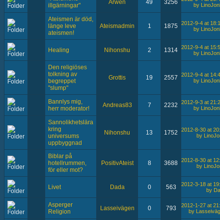
Arwen
49
3256
by LinoJon
illgärningar"
Ateismen är död,
2012-9-4 at 18:
länge leve
Ateismadmin
1
1875
by LinoJon
ateismen!
2012-9-4 at 15:
Healing
Nihonshu
2
1314
by LinoJon
Den religiöses
tolkning av
2012-9-4 at 14:
Grottis
19
2557
by LinoJon
begreppet
"slump"
Bannlys mig,
2012-9-3 at 21:
Andreas83
7
2232
by LinoJon
herr moderator!
Sannolikhetslära
kring
2012-8-30 at 20
Nihonshu
13
1752
by LinoJo
universums
uppbyggnad
Biblar på
2012-8-30 at 12
hotellrummen,
PositivAteist
8
3688
by LinoJo
för eller mot?
2012-3-18 at 19
Livet
Dada
0
563
by D
Asperger
2012-1-27 at 21
Lasseivägen
0
793
by Lasseivä
Religion