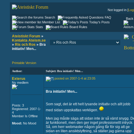
Not logged in [
Log
Search
FAQ
Back 
Member List
Today's Posts
Stats
Board Rules
Ateistiskt Forum
»
Kontakta Ateism.se
»
Ris och Ros
» Bra
initiativ! Men...
Printable Version
Author:
Subject: Bra initiativ! Men...
Exterus
posted on 2007-1-4 at 23:05
Ny medlem
Bra initiativ! Men...
Som sagt, det är ett helt lysande initiativ och allt jobb
Posts: 3
Registered: 2007-1-
med sidan uppskattas verkligen.
4
Member Is Offline
Men jag måste säga att sidan inte är så värst snygg. D
är funktionell, men den ger inget professionellt intryck.
Mood:
No Mood
Så, om herr webmaster någon gång får för sig att ge
sidan en liten ansiktslyftning, så ställer jag gärna upp