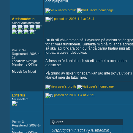
och hjälper till.
Ateismadmin
posted on 2007-1-4 at 23:11
Super Administrator
Du är så välkommen så! Layouten på ateism.se är gjo
för att vara funktionell. Kontakta mig på följande adres
så ska jag förklara och du får då gärna hjälpa mig att
Posts: 39
förbättra utseendet också.
Registered: 2005-4-
12
Adressen är kontakt och så ett snabel-a och sedan
Location: Sverige
Member Is Offline
ateism.se
Mood:
No Mood
På grund av risken för spam kan jag inte skriva ut det i
klartext men du fattar nog.
Exterus
posted on 2007-1-4 at 23:21
Ny medlem
Posts: 3
Quote:
Registered: 2007-1-
4
Ursprugligen inlagt av Ateismadmin
Member Is Offline