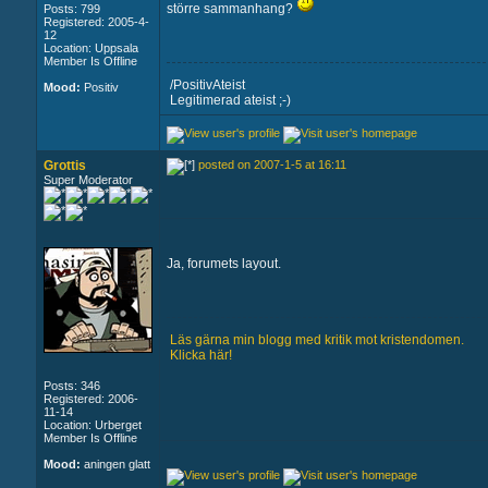
större sammanhang?
Posts: 799
Registered: 2005-4-
12
Location: Uppsala
Member Is Offline
/PositivAteist
Mood:
Positiv
Legitimerad ateist ;-)
Grottis
posted on 2007-1-5 at 16:11
Super Moderator
Ja, forumets layout.
Läs gärna min blogg med kritik mot kristendomen.
Klicka här!
Posts: 346
Registered: 2006-
11-14
Location: Urberget
Member Is Offline
Mood:
aningen glatt