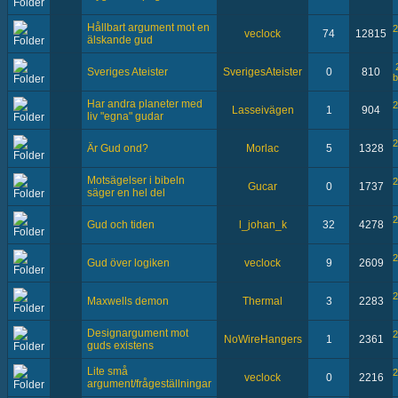
Hållbart argument mot en
2
veclock
74
12815
älskande gud
Sveriges Ateister
SverigesAteister
0
810
b
Har andra planeter med
2
Lasseivägen
1
904
liv "egna" gudar
2
Är Gud ond?
Morlac
5
1328
Motsägelser i bibeln
2
Gucar
0
1737
säger en hel del
2
Gud och tiden
l_johan_k
32
4278
2
Gud över logiken
veclock
9
2609
2
Maxwells demon
Thermal
3
2283
Designargument mot
2
NoWireHangers
1
2361
guds existens
Lite små
2
veclock
0
2216
argument/frågeställningar