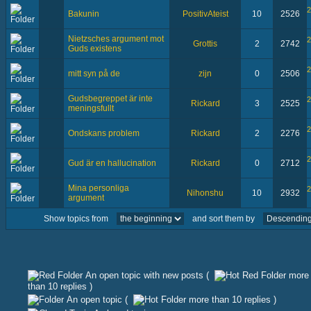
2
Bakunin
PositivAteist
10
2526
Nietzsches argument mot
2
Grottis
2
2742
Guds existens
2
mitt syn på de
zijn
0
2506
Gudsbegreppet är inte
2
Rickard
3
2525
meningsfullt
2
Ondskans problem
Rickard
2
2276
2
Gud är en hallucination
Rickard
0
2712
Mina personliga
2
Nihonshu
10
2932
argument
Show topics from
and sort them by
An open topic with new posts (
more
than 10 replies )
An open topic (
more than 10 replies )