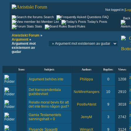
Not logged in [
Log
Search
FAQ
Back 
Member List
Today's Posts
Stats
Board Rules
Ateistiskt Forum
»
Argument
»
Argument mot
existensen av
gudar
Icon:
Subject:
Author:
Replies:
Views:
2
Argument behövs inte
Philippa
0
1208
Det transcendentala
2
NoWireHangers
10
2910
gudsbeviset
Relativ moral bevis för att
2
PositivAteist
9
3018
det inte finns någon gud?
Gamla Testamentets
2
JemyM
3
2742
sanningshalt = 0
2
Flygande Spagetti
WimanX
9
3124